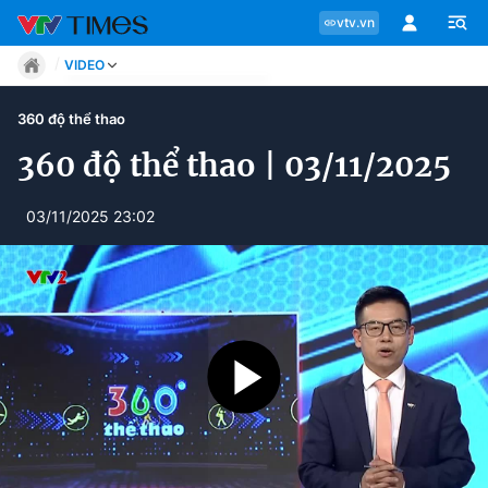
vtv.vn
VIDEO
Tin tức
360 độ thể thao
Move
Phong cách
360 độ thể thao | 03/11/2025
Chuyên mục
Chân dung
Sự kiện
03/11/2025 23:02
Tin tức
Bóng đá
Thể thao điện tử
Move
Các môn khác
Video
Phong cách
Bên lề
Chân dung
Sự kiện