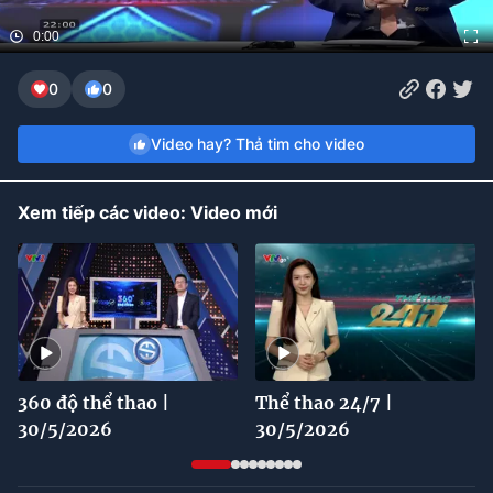
0:00
Bóng đá
0
0
Thể thao Điện tử
Video hay? Thả tim cho video
Các môn khác
Xem tiếp các video: Video mới
VIDEO
Bên lề
360 độ thể thao |
Thể thao 24/7 |
30/5/2026
30/5/2026