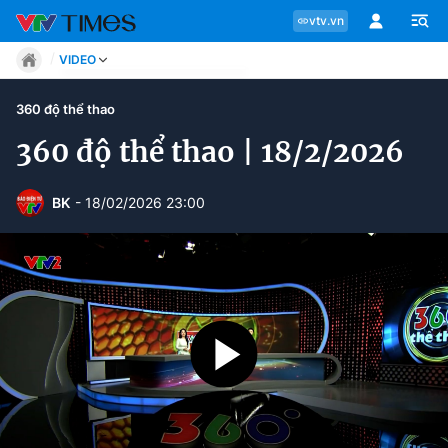
vtv.vn
VIDEO
Tin tức
360 độ thể thao
Move
Phong cách
360 độ thể thao | 18/2/2026
Chuyên mục
Chân dung
Sự kiện
Tin tức
BK
- 18/02/2026 23:00
Bóng đá
Thể thao điện tử
Move
Các môn khác
Video
Phong cách
Bên lề
Chân dung
Sự kiện