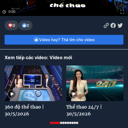
Bóng đá
0:00
0
0
Thể thao Điện tử
Video hay? Thả tim cho video
Các môn khác
Xem tiếp các video: Video mới
VIDEO
Bên lề
360 độ thể thao |
Thể thao 24/7 |
30/5/2026
30/5/2026