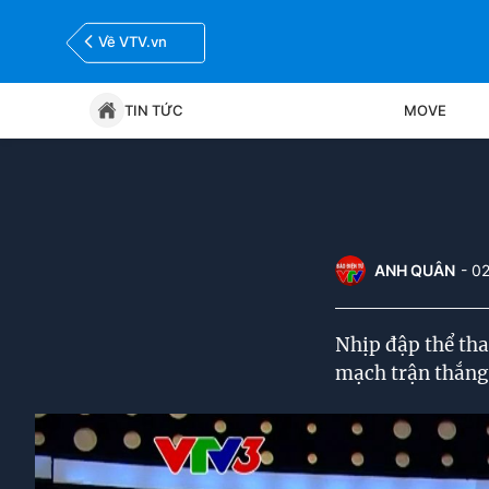
Về VTV.vn
TIN TỨC
MOVE
Tin tức
Move
Bóng đá
Thể thao Điện tử
ANH QUÂN
- 0
Nhịp đập thể tha
mạch trận thắng 