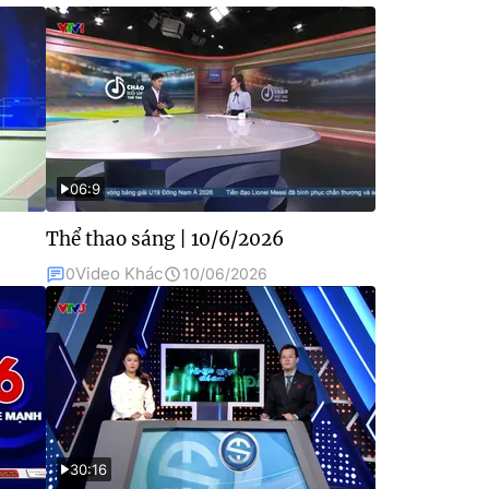
06:9
Thể thao sáng | 10/6/2026
Video Khác
0
10/06/2026
30:16