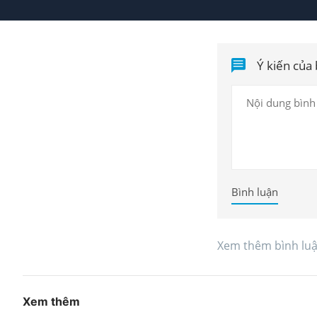
Ý kiến của
Bình luận
Xem thêm bình lu
Xem thêm