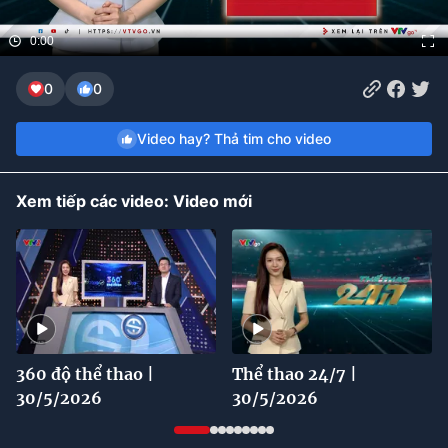
Bóng đá
0:00
0
0
Thể thao Điện tử
Video hay? Thả tim cho video
Các môn khác
Xem tiếp các video: Video mới
VIDEO
Bên lề
360 độ thể thao |
Thể thao 24/7 |
30/5/2026
30/5/2026