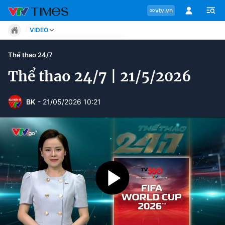
vtv.vn
VIDEO
Tin tức
Thể thao 24/7
Move
Phong cách
Thể thao 24/7 | 21/5/2026
Chuyên mục
Chân dung
Sự kiện
Tin tức
BK
- 21/05/2026 10:21
Bóng đá
Thể thao điện tử
Move
Các môn khác
Video
Phong cách
Bên lề
Chân dung
Sự kiện