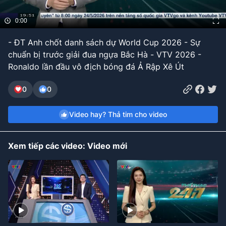
Bóng đá
0:00
- ĐT Anh chốt danh sách dự World Cup 2026 - Sự
Thể thao Điện tử
chuẩn bị trước giải đua ngựa Bắc Hà - VTV 2026 -
Ronaldo lần đầu vô địch bóng đá Ả Rập Xê Út
Các môn khác
0
0
VIDEO
Video hay? Thả tim cho video
Bên lề
Xem tiếp các video: Video mới