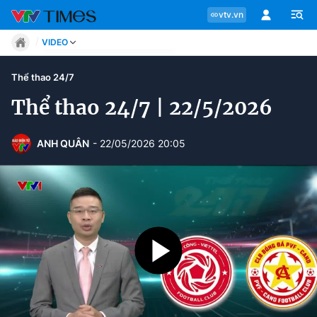
vtv.vn
VIDEO
Tin tức
Thể thao 24/7
Move
Phong cách
Thể thao 24/7 | 22/5/2026
Chuyên mục
Chân dung
Sự kiện
Tin tức
ANH QUÂN
- 22/05/2026 20:05
Bóng đá
Thể thao điện tử
Move
Các môn khác
Video
Phong cách
Bên lề
Chân dung
Sự kiện