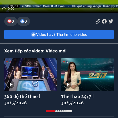
0:00
Bóng đá
0
0
Thể thao Điện tử
Video hay? Thả tim cho video
Các môn khác
Xem tiếp các video: Video mới
VIDEO
Bên lề
360 độ thể thao |
Thể thao 24/7 |
30/5/2026
30/5/2026