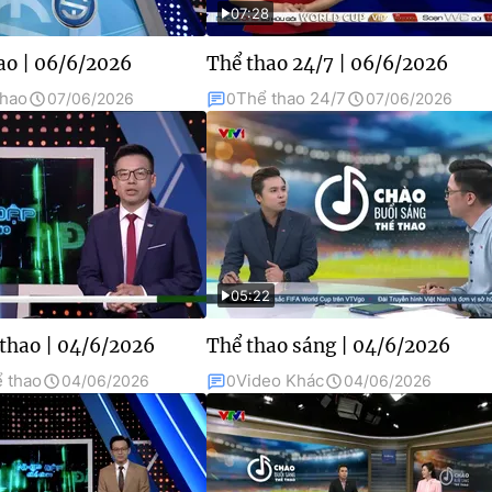
07:28
ao | 06/6/2026
Thể thao 24/7 | 06/6/2026
thao
Thể thao 24/7
07/06/2026
0
07/06/2026
05:22
 thao | 04/6/2026
Thể thao sáng | 04/6/2026
ể thao
Video Khác
04/06/2026
0
04/06/2026