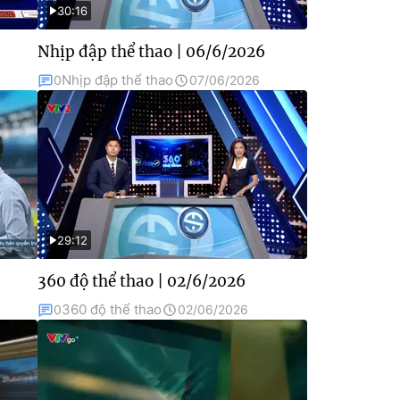
30:16
Nhịp đập thể thao | 06/6/2026
Nhịp đập thể thao
0
07/06/2026
29:12
360 độ thể thao | 02/6/2026
360 độ thể thao
0
02/06/2026