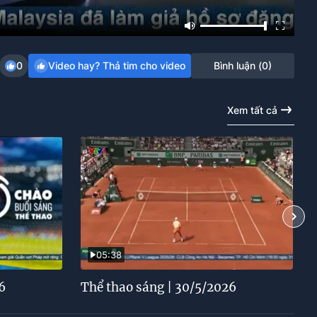
0
Video hay? Thả tim cho video
Bình luận (
0
)
Xem tất cả
05:38
6
Thể thao sáng | 30/5/2026