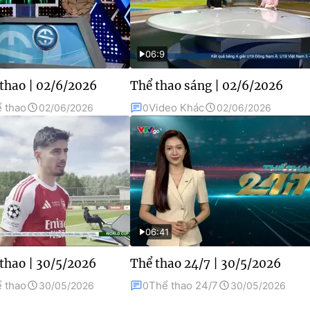
06:9
thao | 02/6/2026
Thể thao sáng | 02/6/2026
ể thao
Video Khác
02/06/2026
0
02/06/2026
06:41
thao | 30/5/2026
Thể thao 24/7 | 30/5/2026
ể thao
Thể thao 24/7
30/05/2026
0
30/05/2026