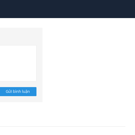
Gửi bình luận