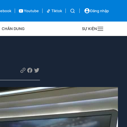
cebook
Youtube
Tiktok
Đăng nhập
CHÂN DUNG
SỰ KIỆN
g
Sự kiện
Bên lề