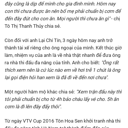
đây cũng là dịp để mình cho gia đình mình. Hôm nay
con thì chưa được ăn nên bố mẹ phải chuẩn bị cơm để
đến đây đút cho con ăn. Mọi người thì chưa ăn gì"
- chị
Tô Thị Thanh Thủy chia sẻ.
Còn đối với anh Lại Chí Tín, 3 ngày hôm nay anh trở
thành tài xế riêng cho ông ngoại của mình. Kết thúc giờ
làm, nhiệm vụ của anh là về nhà thật nhanh để đưa ông
ra nhà thi đấu đa năng của tỉnh. Anh cho biết:
"Ông rất
thích xem nên là cứ lúc nào em về hơi trễ 1 chút là ông
lại gọi điện hỏi han xem là đã đi về đến nơi chưa".
Một người hâm mộ khác chia sẻ:
"Xem trận đấu này thì
tôi phải chuẩn bị cho từ 4h bảo cháu lấy vé cho. 5h ăn
cơm là đi lên đây đấy thôi".
Từ ngày VTV Cup 2016 Tôn Hoa Sen khởi tranh nhà thi