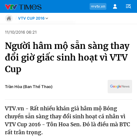
vtv.vn
VTV CUP 2016
Tin tức
11/10/2016 06:21
Move
Người hâm mộ sẵn sàng thay
Phong cách
Chuyên mục
Chân dung
đổi giờ giấc sinh hoạt vì VTV
Sự kiện
Tin tức
Cup
Bóng đá
Thể thao điện tử
Move
Các môn khác
Trần Hòa (Ban Thể Thao)
Video
Phong cách
Bên lề
VTV.vn - Rất nhiều khán giả hâm mộ Bóng
Chân dung
chuyền sẵn sàng thay đổi sinh hoạt cá nhân vì
VTV Cup 2016 - Tôn Hoa Sen. Đó là điều mà BTC
rất trân trọng.
Sự kiện