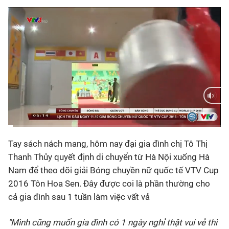
Bóng đá
Thể thao Điện tử
Các môn khác
VIDEO
Current
0:01
/
Duration
1:31
Bên lề
Tay sách nách mang, hôm nay đại gia đình chị Tô Thị
Time
Thanh Thủy quyết định di chuyển từ Hà Nội xuống Hà
Nam để theo dõi giải Bóng chuyền nữ quốc tế VTV Cup
2016 Tôn Hoa Sen. Đây được coi là phần thường cho
cả gia đình sau 1 tuần làm việc vất vả
"Mình cũng muốn gia đình có 1 ngày nghỉ thật vui vẻ thì