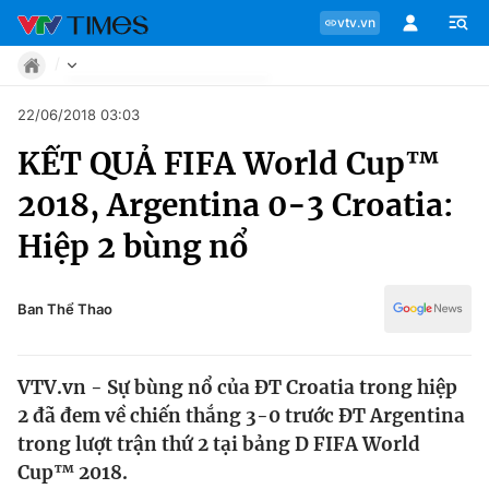
vtv.vn
Tin tức
22/06/2018 03:03
Move
KẾT QUẢ FIFA World Cup™
Phong cách
Chuyên mục
Chân dung
2018, Argentina 0-3 Croatia:
Sự kiện
Tin tức
Hiệp 2 bùng nổ
Bóng đá
Thể thao điện tử
Move
Các môn khác
Ban Thể Thao
Video
Phong cách
Bên lề
VTV.vn - Sự bùng nổ của ĐT Croatia trong hiệp
Chân dung
2 đã đem về chiến thắng 3-0 trước ĐT Argentina
trong lượt trận thứ 2 tại bảng D FIFA World
Cup™ 2018.
Sự kiện