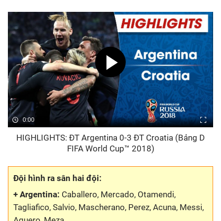
Bóng đá
Thể thao Điện tử
Các môn khác
VIDEO
0:00
Bên lề
HIGHLIGHTS: ĐT Argentina 0-3 ĐT Croatia (Bảng D
FIFA World Cup™ 2018)
Đội hình ra sân hai đội:
+ Argentina:
Caballero, Mercado, Otamendi,
Tagliafico, Salvio, Mascherano, Perez, Acuna, Messi,
Aguero, Meza.