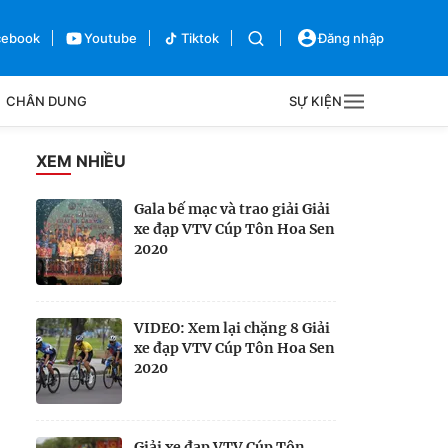
cebook
Youtube
Tiktok
Đăng nhập
CHÂN DUNG
SỰ KIỆN
g
XEM NHIỀU
Sự kiện
Gala bế mạc và trao giải Giải
xe đạp VTV Cúp Tôn Hoa Sen
Bên lề
2020
VIDEO: Xem lại chặng 8 Giải
xe đạp VTV Cúp Tôn Hoa Sen
2020
Giải xe đạp VTV Cúp Tôn