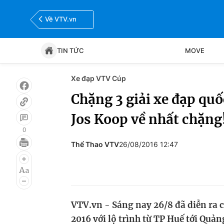
Về VTV.vn
TIN TỨC
MOVE
Xe đạp VTV Cúp
Tin tức
Move
Chặng 3 giải xe đạp qu
Jos Koop về nhất chặng
Bóng đá
Thể thao Điện tử
0
Thể Thao VTV
26/08/2016 12:47
VTV.vn - Sáng nay 26/8 đã diễn ra 
2016 với lộ trình từ TP Huế tới Quản