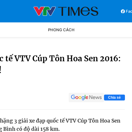
Fa
PHONG CÁCH
Phong cách
Chân dun
ốc tế VTV Cúp Tôn Hoa Sen 2016:
!
Các môn khác
Video
Chia sẻ
chặng 3 giải xe đạp quốc tế VTV Cúp Tôn Hoa Sen
g Bình có độ dài 158 km.