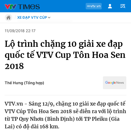
vtv.vn
XE ĐẠP VTV CÚP
Tin tức
11/09/2018 22:17
Move
Lộ trình chặng 10 giải xe đạp
Phong cách
Chuyên mục
Chân dung
quốc tế VTV Cup Tôn Hoa Sen
Sự kiện
Tin tức
2018
Bóng đá
Thể thao điện tử
Move
Các môn khác
Thế Hưng (Tổng hợp)
Video
Phong cách
Bên lề
VTV.vn - Sáng 12/9, chặng 10 giải xe đạp quốc tế
Chân dung
VTV Cúp Tôn Hoa Sen 2018 sẽ diễn ra với lộ trình
từ TP Quy Nhơn (Bình Định) tới TP Pleiku (Gia
Lai) có độ dài 168 km.
Sự kiện