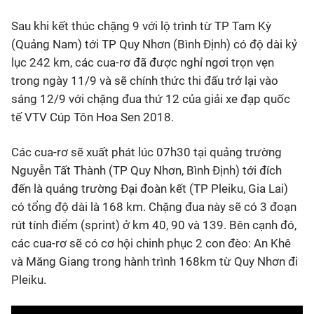
Sau khi kết thúc chặng 9 với lộ trình từ TP Tam Kỳ
Bóng đá
(Quảng Nam) tới TP Quy Nhơn (Bình Định) có độ dài kỷ
lục 242 km, các cua-rơ đã được nghỉ ngơi trọn vẹn
Thể thao Điện tử
trong ngày 11/9 và sẽ chính thức thi đấu trở lại vào
sáng 12/9 với chặng đua thứ 12 của giải xe đạp quốc
Các môn khác
tế VTV Cúp Tôn Hoa Sen 2018.
VIDEO
Các cua-rơ sẽ xuất phát lúc 07h30 tại quảng trường
Nguyễn Tất Thành (TP Quy Nhơn, Bình Định) tới đích
đến là quảng trường Đại đoàn kết (TP Pleiku, Gia Lai)
Bên lề
có tổng độ dài là 168 km. Chặng đua này sẽ có 3 đoạn
rút tính điểm (sprint) ở km 40, 90 và 139. Bên cạnh đó,
các cua-rơ sẽ có cơ hội chinh phục 2 con đèo: An Khê
và Măng Giang trong hành trình 168km từ Quy Nhơn đi
Pleiku.