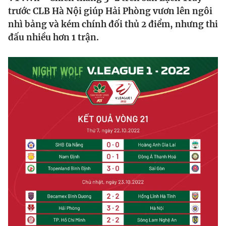
trước CLB Hà Nội giúp Hải Phòng vươn lên ngôi
Bóng đá
nhì bảng và kém chính đối thủ 2 điểm, nhưng thi
đấu nhiều hơn 1 trận.
Thể thao Điện tử
Các môn khác
VIDEO
Bên lề