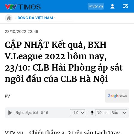
vtv.vn
BÓNG ĐÁ VIỆT NAM
Tin tức
23/10/2022 23:49
Move
CẬP NHẬT Kết quả, BXH
Phong cách
Chuyên mục
Chân dung
V.League 2022 hôm nay,
Sự kiện
Tin tức
23/10: CLB Hải Phòng áp sát
Bóng đá
Thể thao điện tử
ngôi đầu của CLB Hà Nội
Move
Các môn khác
Video
Phong cách
PV
Bên lề
Chân dung
Nghe đọc bài
0:16
Sự kiện
VTV.vn - Chiến thắng 3-2 trên sân Lạch Tray