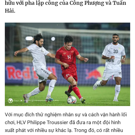
hữu với pha lập công của Công Phượng và Tuấn
Hải.
Bóng đá
Thể thao Điện tử
Các môn khác
VIDEO
Bên lề
Với mục đích thử nghiệm nhân sự và cách vận hành lối
chơi, HLV Philippe Troussier đã đưa ra một đội hình
xuất phát với nhiều sự khác lạ. Trong đó, có rất nhiều