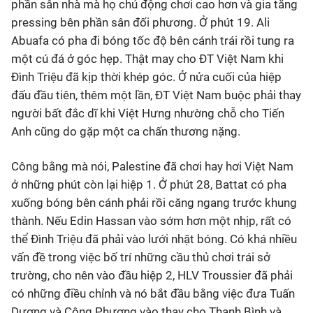
phần sân nhà mà họ chủ động chơi cao hơn và gia tăng
pressing bên phần sân đối phương. Ở phút 19. Ali
Abuafa có pha đi bóng tốc độ bên cánh trái rồi tung ra
một cú đá ở góc hẹp. Thật may cho ĐT Việt Nam khi
Đình Triệu đã kịp thời khép góc. Ở nửa cuối của hiệp
đấu đầu tiên, thêm một lần, ĐT Việt Nam buộc phải thay
người bất đắc dĩ khi Việt Hưng nhường chỗ cho Tiến
Anh cũng do gặp một ca chấn thương nặng.
Công bằng mà nói, Palestine đã chơi hay hơi Việt Nam
ở những phút còn lại hiệp 1. Ở phút 28, Battat có pha
xuống bóng bên cánh phải rồi căng ngang trước khung
thành. Nếu Edin Hassan vào sớm hơn một nhịp, rất có
thể Đình Triệu đã phải vào lưới nhặt bóng. Có khá nhiều
vấn đề trong việc bố trí những cầu thủ chơi trái sở
trường, cho nên vào đầu hiệp 2, HLV Troussier đã phải
có những điều chỉnh và nó bắt đầu bằng việc đưa Tuấn
Dương và Công Phượng vào thay cho Thanh Bình và