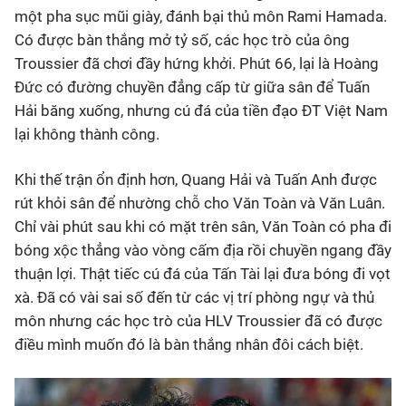
một pha sục mũi giày, đánh bại thủ môn Rami Hamada.
Có được bàn thắng mở tỷ số, các học trò của ông
Troussier đã chơi đầy hứng khởi. Phút 66, lại là Hoàng
Đức có đường chuyền đẳng cấp từ giữa sân để Tuấn
Hải băng xuống, nhưng cú đá của tiền đạo ĐT Việt Nam
lại không thành công.
Khi thế trận ổn định hơn, Quang Hải và Tuấn Anh được
rút khỏi sân để nhường chỗ cho Văn Toàn và Văn Luân.
Chỉ vài phút sau khi có mặt trên sân, Văn Toàn có pha đi
bóng xộc thẳng vào vòng cấm địa rồi chuyền ngang đầy
thuận lợi. Thật tiếc cú đá của Tấn Tài lại đưa bóng đi vọt
xà. Đã có vài sai số đến từ các vị trí phòng ngự và thủ
môn nhưng các học trò của HLV Troussier đã có được
điều mình muốn đó là bàn thắng nhân đôi cách biệt.