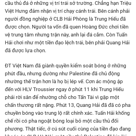
cầu thủ đá ở những vị trí trái sở trường. Chẳng hạn Triệu
Việt Hưng đảm nhận vị trí chạy cánh trái. Bên cánh phải
người đồng nghiệp ở CLB Hải Phòng là Trung Hiếu đã
được chọn. Người ta vốn đã quen Hoàng Đức chơi tiền
vệ trung tâm nhưng trận này, anh lại đá cắm. Còn Tuấn
Hải chơi như một tiền đạo lệch trái, bên phải Quang Hải
đã được lựa chọn.
ĐT Việt Nam đã giành quyền kiểm soát bóng ở những
phút đầu, nhưng dường như Palestine đã chủ động
nhường thế trận hơn là họ bị lép vế. Cơn ác mộng ập
đến với HLV Troussier ngay ở phút 11 khi Trung Hiếu
phải rời sân để nhường chỗ cho Tấn Tài vì gặp một
chấn thương rất nặng. Phút 13, Quang Hải đã đã có pha
chuyền bóng vào trung lộ rất chính xác. Tuấn Hải khống
chế rồi có pha ngoặt bóng loại bỏ một cầu thủ đối
phương. Thật tiếc, ở cú sút cuối cùng của tiền đạo đang