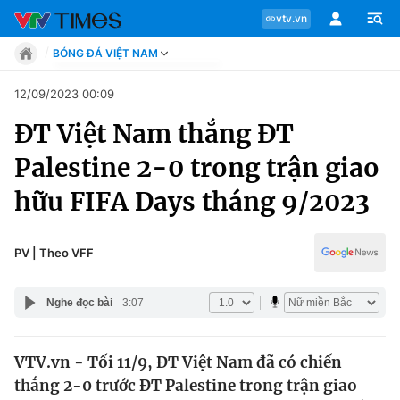
vtv.vn
BÓNG ĐÁ VIỆT NAM
Tin tức
12/09/2023 00:09
Move
ĐT Việt Nam thắng ĐT
Phong cách
Chuyên mục
Chân dung
Palestine 2-0 trong trận giao
Sự kiện
Tin tức
hữu FIFA Days tháng 9/2023
Bóng đá
Thể thao điện tử
Move
Các môn khác
PV | Theo VFF
Video
Phong cách
Bên lề
Nghe đọc bài
3:07
Chân dung
VTV.vn - Tối 11/9, ĐT Việt Nam đã có chiến
thắng 2-0 trước ĐT Palestine trong trận giao
Sự kiện