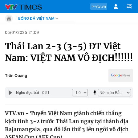
vtv.vn
BÓNG ĐÁ VIỆT NAM
Tin tức
05/01/2025 21:09
Move
Thái Lan 2-3 (3-5) ĐT Việt
Phong cách
Chuyên mục
Chân dung
Nam: VIỆT NAM VÔ ĐỊCH!!!!!!
Sự kiện
Tin tức
Bóng đá
Thể thao điện tử
Trần Quang
Move
Các môn khác
Video
Nghe đọc bài
0:51
Phong cách
Bên lề
VTV.vn - Tuyển Việt Nam giành chiến thắng
Chân dung
kịch tính 3-2 trước Thái Lan ngay tại thánh địa
Rajamangala, qua đó lần thứ 3 lên ngôi vô địch
Sự kiện
ASEAN Cup (AFF Cup).