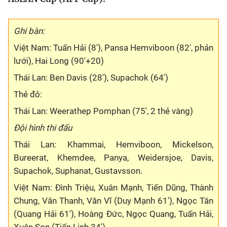
Bóng đá
Ghi bàn:
Việt Nam: Tuấn Hải (8'), Pansa Hemviboon (82', phản
Thể thao Điện tử
lưới), Hai Long (90'+20)
Thái Lan: Ben Davis (28'), Supachok (64')
Các môn khác
Thẻ đỏ:
VIDEO
Thái Lan: Weerathep Pomphan (75', 2 thẻ vàng)
Đội hình thi đấu
Bên lề
Thái Lan: Khammai, Hemviboon, Mickelson,
Bureerat, Khemdee, Panya, Weidersjoe, Davis,
Supachok, Suphanat, Gustavsson.
Việt Nam: Đình Triệu, Xuân Mạnh, Tiến Dũng, Thành
Chung, Văn Thanh, Văn Vĩ (Duy Mạnh 61'), Ngọc Tân
(Quang Hải 61'), Hoàng Đức, Ngọc Quang, Tuấn Hải,