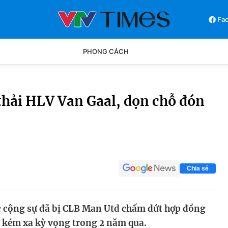
Fa
PHONG CÁCH
Phong cách
Chân dun
thải HLV Van Gaal, dọn chỗ đón
Các môn khác
Video
Chia sẻ
c cộng sự đã bị CLB Man Utd chấm dứt hợp đồng
 kém xa kỳ vọng trong 2 năm qua.