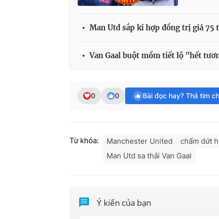
Man Utd sắp kí hợp đồng trị giá 75
Van Gaal buột mồm tiết lộ "hết tươn
0
0
Bài đọc hay? Thả tim c
Từ khóa:
Manchester United
chấm dứt 
Man Utd sa thải Van Gaal
Ý kiến của bạn