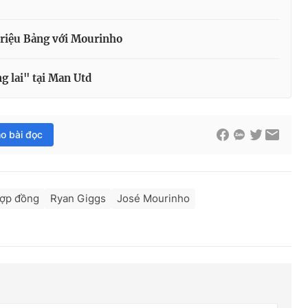
 triệu Bảng với Mourinho
g lai" tại Man Utd
ho bài đọc
hợp đồng
Ryan Giggs
José Mourinho