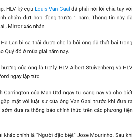
Cup, HLV kỳ cựu
Louis Van Gaal
đã phải nói lời chia tay với
ịnh chấm dứt hợp đồng trước 1 năm. Thông tin này đã
il, Mirror xác nhận.
Hà Lan bị sa thải được cho là bởi ông đã thất bại trong
o Quỷ đỏ ở mùa giải năm nay.
hương của ông là trợ lý HLV Albert Stuivenberg và HLV
ord ngay lập tức.
h Carrington của Man Utd ngay từ sáng nay và cho biết
ặp mặt với luật sư của ông Van Gaal trước khi đưa ra
sẽ sớm đưa ra thông báo chính thức trên các phương tiện
i khác chính là “Người đặc biệt” Jose Mourinho. Sau khi