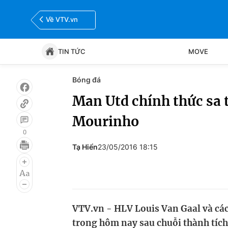
Về VTV.vn
TIN TỨC
MOVE
Bóng đá
Tin tức
Move
Man Utd chính thức sa 
Mourinho
Bóng đá
Thể thao Điện tử
0
Tạ Hiển
23/05/2016 18:15
VTV.vn - HLV Louis Van Gaal và cá
trong hôm nay sau chuỗi thành tích