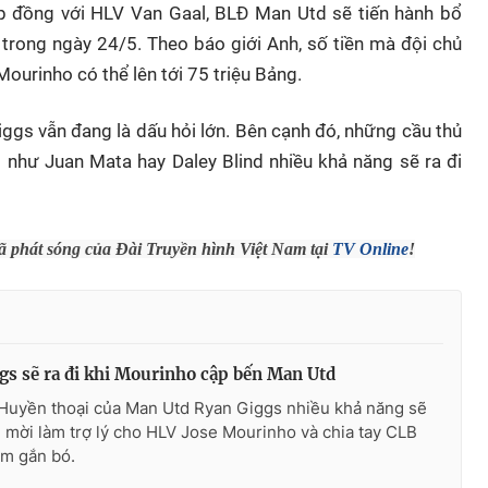
ợp đồng với HLV Van Gaal, BLĐ Man Utd sẽ tiến hành bổ
trong ngày 24/5. Theo báo giới Anh, số tiền mà đội chủ
ourinho có thể lên tới 75 triệu Bảng.
Giggs vẫn đang là dấu hỏi lớn. Bên cạnh đó, những cầu thủ
o như Juan Mata hay Daley Blind nhiều khả năng sẽ ra đi
đã phát sóng của Đài Truyền hình Việt Nam tại
TV Online
!
gs sẽ ra đi khi Mourinho cập bến Man Utd
Huyền thoại của Man Utd Ryan Giggs nhiều khả năng sẽ
ời mời làm trợ lý cho HLV Jose Mourinho và chia tay CLB
ăm gắn bó.