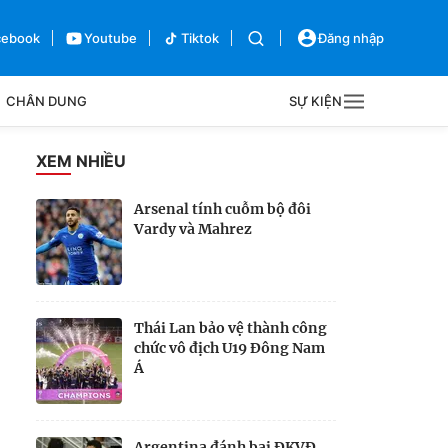
cebook
Youtube
Tiktok
Đăng nhập
CHÂN DUNG
SỰ KIỆN
g
XEM NHIỀU
Sự kiện
Arsenal tính cuỗm bộ đôi
Vardy và Mahrez
Bên lề
Thái Lan bảo vệ thành công
chức vô địch U19 Đông Nam
Á
Argentina đánh bại ĐKVĐ