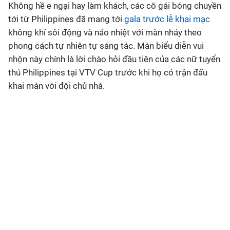
Không hề e ngại hay làm khách, các cô gái bóng chuyền
tới từ Philippines đã mang tới
gala trước lễ khai mạc
Bóng đá
không khí sôi động và náo nhiệt với màn nhảy theo
phong cách tự nhiên tự sáng tác. Màn biểu diễn vui
Thể thao Điện tử
nhộn này chính là lời chào hỏi đầu tiên của các nữ tuyển
thủ Philippines tại VTV Cup trước khi họ có trận đấu
Các môn khác
khai màn với đội chủ nhà.
VIDEO
Bên lề