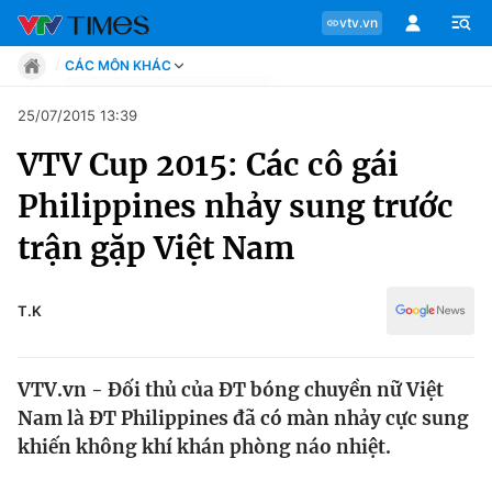
vtv.vn
CÁC MÔN KHÁC
Tin tức
25/07/2015 13:39
Move
VTV Cup 2015: Các cô gái
Phong cách
Chuyên mục
Chân dung
Philippines nhảy sung trước
Sự kiện
Tin tức
trận gặp Việt Nam
Bóng đá
Thể thao điện tử
Move
Các môn khác
T.K
Video
Phong cách
Bên lề
VTV.vn - Đối thủ của ĐT bóng chuyền nữ Việt
Chân dung
Nam là ĐT Philippines đã có màn nhảy cực sung
khiến không khí khán phòng náo nhiệt.
Sự kiện