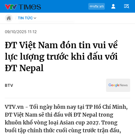
vtv.vn
TIN TỨC
Tin tức
09/10/2025 11:12
Move
ĐT Việt Nam đón tin vui về
Phong cách
Chuyên mục
Chân dung
lực lượng trước khi đấu với
Sự kiện
Tin tức
ĐT Nepal
Bóng đá
Thể thao điện tử
Move
Các môn khác
BTV
Video
Phong cách
Bên lề
VTV.vn - Tối ngày hôm nay tại TP Hồ Chí Minh,
Chân dung
ĐT Việt Nam sẽ thi đấu với ĐT Nepal trong
khuôn khổ vòng loại Asian cup 2027. Trong
buổi tập chính thức cuối cùng trước trận đấu,
Sự kiện