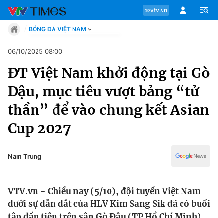
vtv.vn
BÓNG ĐÁ VIỆT NAM
Tin tức
06/10/2025 08:00
Move
ĐT Việt Nam khởi động tại Gò
Phong cách
Chuyên mục
Chân dung
Đậu, mục tiêu vượt bảng “tử
Sự kiện
Tin tức
thần” để vào chung kết Asian
Bóng đá
Thể thao điện tử
Cup 2027
Move
Các môn khác
Video
Phong cách
Nam Trung
Bên lề
Chân dung
VTV.vn - Chiều nay (5/10), đội tuyển Việt Nam
dưới sự dẫn dắt của HLV Kim Sang Sik đã có buổi
Sự kiện
tập đầu tiên trên sân Gò Đậu (TP Hồ Chí Minh)