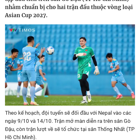
nhằm chuẩn bị cho hai trận đấu thuộc vòng loại
Bóng đá
Asian Cup 2027.
Thể thao Điện tử
Các môn khác
VIDEO
Bên lề
Theo kế hoạch, đội tuyển sẽ đối đầu với
Nepal
vào các
ngày
9/10
và
14/10
. Trận mở màn diễn ra trên sân Gò
Đậu, còn trận lượt về sẽ tổ chức tại
sân Thống Nhất (TP
Hồ Chí Minh)
.