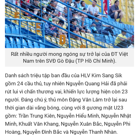
Rất nhiều người mong ngóng sự trở lại của ĐT Việt
Nam trên SVĐ Gò Đậu (TP Hồ Chí Minh).
Danh sách triệu tập ban đầu của HLV Kim Sang Sik
gồm
24 cầu thủ
, tuy nhiên
Nguyễn Quang Hải
đã phải
rút lui vì chấn thương vai, khiến lực lượng hiện còn
23
người
. Đáng chú ý, thủ môn
Đặng Văn Lâm
trở lại sau
thời gian dài vắng bóng, cùng với
8 gương mặt U23
gồm: Trần Trung Kiên, Nguyễn Hiểu Minh, Nguyễn Nhật
Minh, Khuất Văn Khang, Nguyễn Xuân Bắc, Nguyễn Phi
Hoàng, Nguyễn Đình Bắc và Nguyễn Thanh Nhàn.