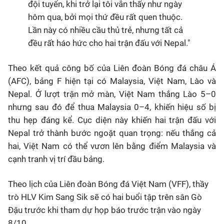
đội tuyển, khi trở lại tôi vẫn thấy như ngày
hôm qua, bởi mọi thứ đều rất quen thuộc.
Lần này có nhiều cầu thủ trẻ, nhưng tất cả
đều rất háo hức cho hai trận đấu với Nepal."
Theo kết quả công bố của Liên đoàn Bóng đá châu Á
(AFC), bảng F hiện tại có Malaysia, Việt Nam, Lào và
Nepal. Ở lượt trận mở màn, Việt Nam thắng Lào 5–0
nhưng sau đó để thua Malaysia 0–4, khiến hiệu số bị
thu hẹp đáng kể. Cục diện này khiến hai trận đấu với
Nepal trở thành bước ngoặt quan trọng: nếu thắng cả
hai, Việt Nam có thể vươn lên bằng điểm Malaysia và
cạnh tranh vị trí đầu bảng.
Theo lịch của
Liên đoàn Bóng đá Việt Nam (VFF)
, thầy
trò HLV Kim Sang Sik sẽ có
hai buổi tập
trên sân Gò
Đậu trước khi tham dự
họp báo trước trận vào ngày
8/10
.