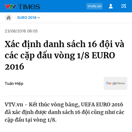
vtv.vn
EURO 2016
Tin tức
23/06/2016 06:05
Move
Xác định danh sách 16 đội và
Phong cách
Chuyên mục
Chân dung
các cặp đấu vòng 1/8 EURO
Sự kiện
Tin tức
2016
Bóng đá
Thể thao điện tử
Move
Các môn khác
Tuấn Hiệp
Video
Phong cách
Bên lề
VTV.vn - Kết thúc vòng bảng, UEFA EURO 2016
Chân dung
đã xác định được danh sách 16 đội cũng như các
cặp đấu tại vòng 1/8.
Sự kiện