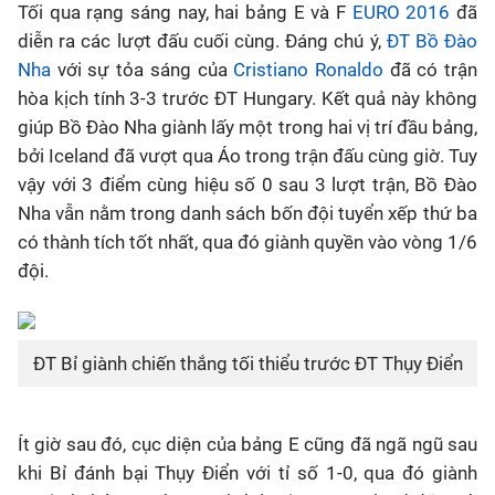
Tối qua rạng sáng nay, hai bảng E và F
EURO 2016
đã
diễn ra các lượt đấu cuối cùng. Đáng chú ý,
ĐT Bồ Đào
Bóng đá
Nha
với sự tỏa sáng của
Cristiano Ronaldo
đã có trận
hòa kịch tính 3-3 trước ĐT Hungary. Kết quả này không
Thể thao Điện tử
giúp Bồ Đào Nha giành lấy một trong hai vị trí đầu bảng,
bởi Iceland đã vượt qua Áo trong trận đấu cùng giờ. Tuy
Các môn khác
vậy với 3 điểm cùng hiệu số 0 sau 3 lượt trận, Bồ Đào
Nha vẫn nằm trong danh sách bốn đội tuyển xếp thứ ba
VIDEO
có thành tích tốt nhất, qua đó giành quyền vào vòng 1/6
đội.
Bên lề
ĐT Bỉ giành chiến thắng tối thiểu trước ĐT Thụy Điển
Ít giờ sau đó, cục diện của bảng E cũng đã ngã ngũ sau
khi Bỉ đánh bại Thụy Điển với tỉ số 1-0, qua đó giành