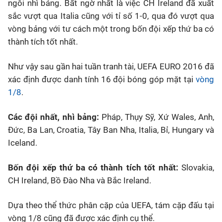
ngôi nhì bảng. Bất ngờ nhất là việc CH Ireland đã xuất
sắc vượt qua Italia cũng với tỉ số 1-0, qua đó vượt qua
vòng bảng với tư cách một trong bốn đội xếp thứ ba có
thành tích tốt nhất.
Như vậy sau gần hai tuần tranh tài, UEFA EURO 2016 đã
xác định được danh tính 16 đội bóng góp mặt tại
vòng
1/8
.
Các đội nhất, nhì bảng:
Pháp, Thụy Sỹ, Xứ Wales, Anh,
Đức, Ba Lan, Croatia, Tây Ban Nha, Italia, Bỉ, Hungary và
Iceland.
Bốn đội xếp thứ ba có thành tích tốt nhất:
Slovakia,
CH Ireland, Bồ Đào Nha và Bắc Ireland.
Dựa theo thể thức phân cặp của UEFA, tám cặp đấu tại
vòng 1/8 cũng đã được xác định cụ thể.