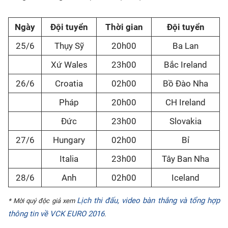
Ngày
Đội tuyển
Thời gian
Đội tuyển
25/6
Thụy Sỹ
20h00
Ba Lan
Xứ Wales
23h00
Bắc Ireland
26/6
Croatia
02h00
Bồ Đào Nha
Pháp
20h00
CH Ireland
Đức
23h00
Slovakia
27/6
Hungary
02h00
Bỉ
Italia
23h00
Tây Ban Nha
28/6
Anh
02h00
Iceland
Lịch thi đấu, video bàn thắng và tổng hợp
* ​Mời quý độc giả xem
thông tin về VCK EURO 2016
.