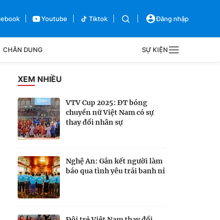
cebook
Youtube
Tiktok
Đăng nhập
CHÂN DUNG
SỰ KIỆN
g
XEM NHIỀU
Sự kiện
VTV Cup 2025: ĐT bóng
chuyền nữ Việt Nam có sự
Bên lề
thay đổi nhân sự
Nghệ An: Gắn kết người làm
báo qua tình yêu trái banh nỉ
Đội trẻ Việt Nam thay đổi