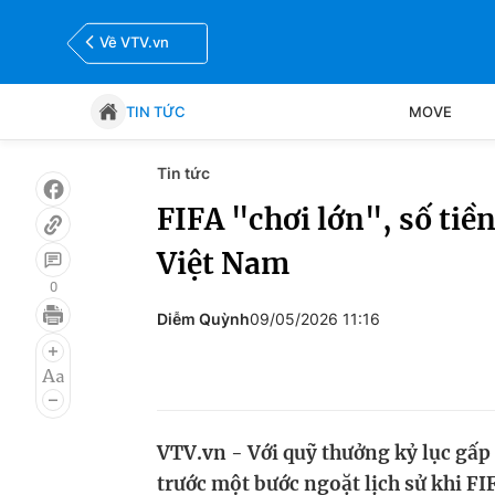
Về VTV.vn
TIN TỨC
MOVE
Tin tức
Tin tức
Move
FIFA "chơi lớn", số ti
Việt Nam
Bóng đá
Thể thao Điện tử
0
Diễm Quỳnh
09/05/2026 11:16
VTV.vn - Với quỹ thưởng kỷ lục gấ
trước một bước ngoặt lịch sử khi FI