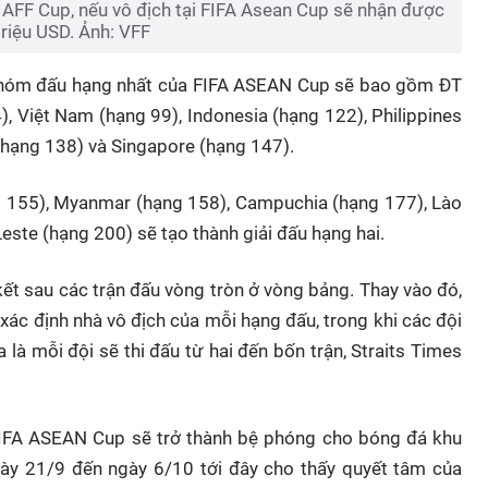
 AFF Cup, nếu vô địch tại FIFA Asean Cup sẽ nhận được
triệu USD. Ảnh: VFF
 nhóm đấu hạng nhất của FIFA ASEAN Cup sẽ bao gồm ĐT
), Việt Nam (hạng 99), Indonesia (hạng 122), Philippines
(hạng 138) và Singapore (hạng 147).
 155), Myanmar (hạng 158), Campuchia (hạng 177), Lào
este (hạng 200) sẽ tạo thành giải đấu hạng hai.
t sau các trận đấu vòng tròn ở vòng bảng. Thay vào đó,
 xác định nhà vô địch của mỗi hạng đấu, trong khi các đội
 là mỗi đội sẽ thi đấu từ hai đến bốn trận, Straits Times
 FIFA ASEAN Cup sẽ trở thành bệ phóng cho bóng đá khu
ngày 21/9 đến ngày 6/10 tới đây cho thấy quyết tâm của