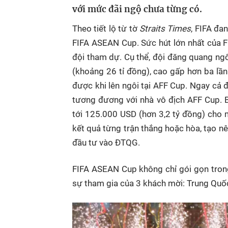
với mức đãi ngộ chưa từng có.
Theo tiết lộ từ tờ
Straits Times
, FIFA đa
FIFA ASEAN Cup. Sức hút lớn nhất của
đội tham dự. Cụ thể, đội đăng quang ng
(khoảng 26 tỉ đồng), cao gấp hơn ba l
được khi lên ngôi tại AFF Cup. Ngay cả
tương đương với nhà vô địch AFF Cup. B
tới 125.000 USD (hơn 3,2 tỷ đồng) cho 
kết quả từng trận thắng hoặc hòa, tạo n
đầu tư vào ĐTQG.
FIFA ASEAN Cup không chỉ gói gọn tro
sự tham gia của 3 khách mời: Trung Quố