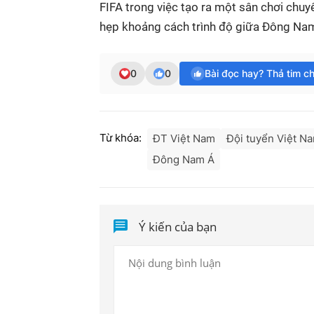
FIFA trong việc tạo ra một sân chơi chuyê
hẹp khoảng cách trình độ giữa Đông Nam 
0
0
Bài đọc hay? Thả tim c
Từ khóa:
ĐT Việt Nam
Đội tuyển Việt N
Đông Nam Á
Ý kiến của bạn