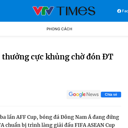
Fa
PHONG CÁCH
Phong cách
Chân dun
ền thưởng cực khủng chờ đón ĐT
Các môn khác
Video
Chia sẻ
p ba lần AFF Cup, bóng đá Đông Nam Á đang đứng
FA chuẩn bị trình làng giải đấu FIFA ASEAN Cup