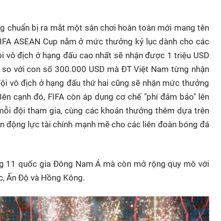
ng chuẩn bị ra mắt một sân chơi hoàn toàn mới mang tên
 FIFA ASEAN Cup nằm ở mức thưởng kỷ lục dành cho các
ôi vô địch ở hạng đấu cao nhất sẽ nhận được 1 triệu USD
ần so với con số 300.000 USD mà ĐT Việt Nam từng nhận
 đội vô địch ở hạng đấu thứ hai cũng sẽ nhận mức thưởng
ên cạnh đó, FIFA còn áp dụng cơ chế "phí đảm bảo" lên
mỗi đội tham gia, cùng các khoản thưởng thêm dựa trên
ên động lực tài chính mạnh mẽ cho các liên đoàn bóng đá
ng 11 quốc gia Đông Nam Á mà còn mở rộng quy mô với
c, Ấn Độ và Hồng Kông.