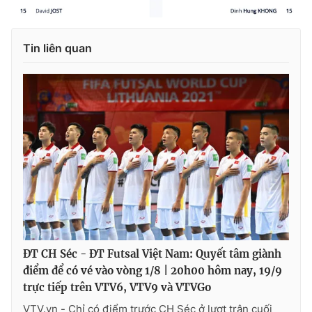
Tin liên quan
ĐT CH Séc - ĐT Futsal Việt Nam: Quyết tâm giành
điểm để có vé vào vòng 1/8 | 20h00 hôm nay, 19/9
trực tiếp trên VTV6, VTV9 và VTVGo
VTV.vn - Chỉ có điểm trước CH Séc ở lượt trận cuối