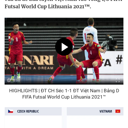
Futsal World Cup Lithuania 2021™.
Bóng đá
Thể thao Điện tử
Các môn khác
VIDEO
Bên lề
0:00
HIGHLIGHTS | ĐT CH Séc 1-1 ĐT Việt Nam | Bảng D
FIFA Futsal World Cup Lithuania 2021™