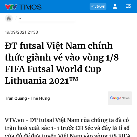
vtv.vn
Tin tức
19/09/2021 21:33
Move
ĐT futsal Việt Nam chính
Phong cách
Chuyên mục
Chân dung
thức giành vé vào vòng 1/8
Sự kiện
Tin tức
FIFA Futsal World Cup
Bóng đá
Thể thao điện tử
Lithuania 2021™
Move
Các môn khác
Video
Phong cách
Trần Quang - Thế Hưng
Bên lề
Chân dung
VTV.vn - ĐT futsal Việt Nam của chúng ta đã có
trận hoà xuất sắc 1-1 trước CH Séc và đây là tỉ số
Sự kiện
vừa đủ để đưa tuyển Việt Nam vào vòng 1/8 FIFA