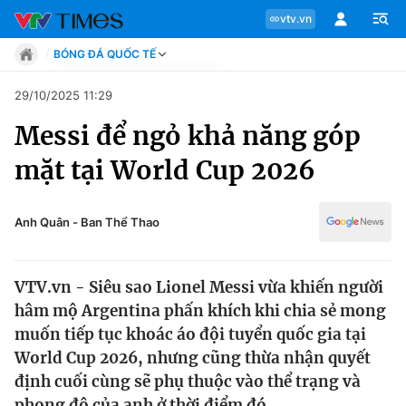
vtv.vn
BÓNG ĐÁ QUỐC TẾ
Tin tức
29/10/2025 11:29
Move
Messi để ngỏ khả năng góp
Phong cách
Chuyên mục
Chân dung
mặt tại World Cup 2026
Sự kiện
Tin tức
Bóng đá
Thể thao điện tử
Anh Quân - Ban Thể Thao
Move
Các môn khác
Video
VTV.vn - Siêu sao Lionel Messi vừa khiến người
Phong cách
Bên lề
hâm mộ Argentina phấn khích khi chia sẻ mong
muốn tiếp tục khoác áo đội tuyển quốc gia tại
Chân dung
World Cup 2026, nhưng cũng thừa nhận quyết
định cuối cùng sẽ phụ thuộc vào thể trạng và
Sự kiện
phong độ của anh ở thời điểm đó.