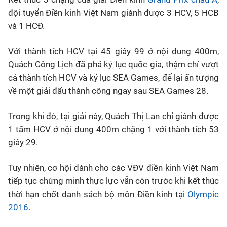
đội tuyển Điền kinh Việt Nam giành được 3 HCV, 5 HCB
Bóng đá
và 1 HCĐ.
Thể thao Điện tử
Với thành tích HCV tại 45 giây 99 ở nội dung 400m,
Quách Công Lịch đã phá kỷ lục quốc gia, thậm chí vượt
cả thành tích HCV và kỷ lục SEA Games, để lại ấn tượng
Các môn khác
về một giải đấu thành công ngay sau SEA Games 28.
VIDEO
Trong khi đó, tại giải này, Quách Thị Lan chỉ giành được
1 tấm HCV ở nội dung 400m chặng 1 với thành tích 53
Bên lề
giây 29.
Tuy nhiên, cơ hội dành cho các VĐV điền kinh Việt Nam
tiếp tục chứng minh thực lực vẫn còn trước khi kết thúc
thời hạn chốt danh sách bộ môn Điền kinh tại
Olympic
2016
.