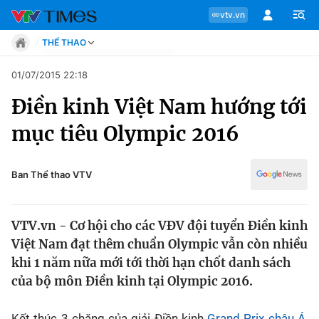
vtv.vn
THỂ THAO
Tin tức
01/07/2015 22:18
Move
Điền kinh Việt Nam hướng tới
Phong cách
Chuyên mục
Chân dung
mục tiêu Olympic 2016
Sự kiện
Tin tức
Bóng đá
Thể thao điện tử
Ban Thể thao VTV
Move
Các môn khác
Video
VTV.vn - Cơ hội cho các VĐV đội tuyển Điền kinh
Phong cách
Bên lề
Việt Nam đạt thêm chuẩn Olympic vẫn còn nhiều
khi 1 năm nữa mới tới thời hạn chốt danh sách
Chân dung
của bộ môn Điền kinh tại Olympic 2016.
Sự kiện
Kết thúc 3 chặng của giải Điền kinh
Grand Prix châu Á
,