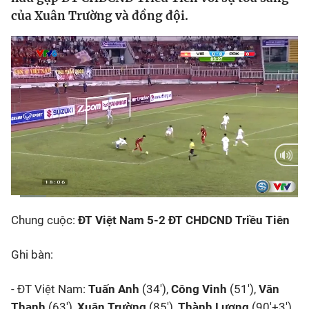
của Xuân Trường và đồng đội.
Bóng đá
Thể thao Điện tử
Các môn khác
VIDEO
Bên lề
Current
0:11
/
Duration
5:42
Chung cuộc:
ĐT Việt Nam 5-2 ĐT CHDCND Triều Tiên
Time
Ghi bàn:
- ĐT Việt Nam:
Tuấn Anh
(34'),
Công Vinh
(51'),
Văn
Thanh
(63'),
Xuân Trường
(85'),
Thành Lương
(90'+3')