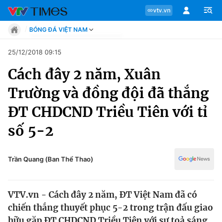
vtv.vn
BÓNG ĐÁ VIỆT NAM
Tin tức
25/12/2018 09:15
Move
Cách đây 2 năm, Xuân
Phong cách
Chuyên mục
Chân dung
Trường và đồng đội đã thắng
Sự kiện
Tin tức
ĐT CHDCND Triều Tiên với tỉ
Bóng đá
Thể thao điện tử
số 5-2
Move
Các môn khác
Video
Phong cách
Trần Quang (Ban Thể Thao)
Bên lề
Chân dung
VTV.vn - Cách đây 2 năm, ĐT Việt Nam đã có
chiến thắng thuyết phục 5-2 trong trận đấu giao
Sự kiện
hữu gặp ĐT CHDCND Triều Tiên với sự toả sáng